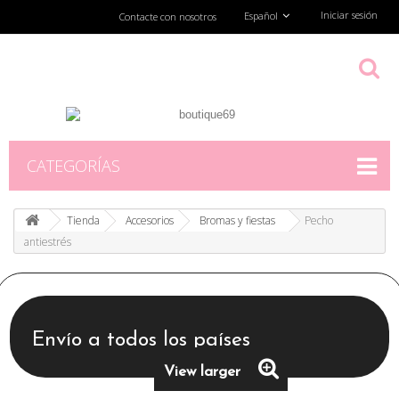
Iniciar sesión
Español
Contacte con nosotros
CATEGORÍAS
Tienda
Accesorios
Bromas y fiestas
Pecho
antiestrés
Envío a todos los países
View larger