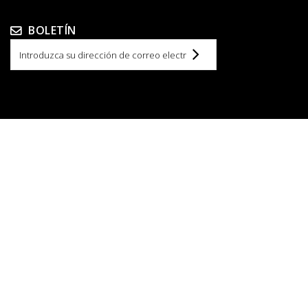
BOLETÍN
INFORMACIÓN
Novedades
Nuestras tiendas
Contacte con nosotros
Términos y condiciones
Sobre nosotros
Gracias por visitar boutique69